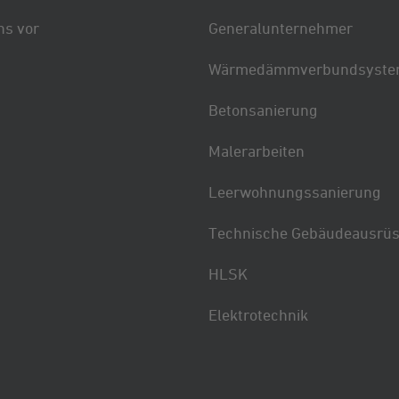
ns vor
Generalunternehmer
Wärmedämm­verbundsyste
Betonsanierung
Malerarbeiten
Leer­wohnungs­sanierung
Technische Gebäudeausrüs
HLSK
Elektrotechnik