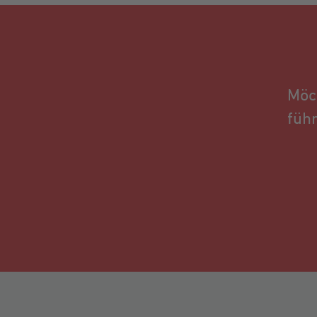
Möc
füh