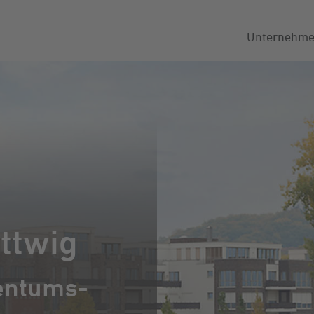
Unternehm
ttwig
entums­