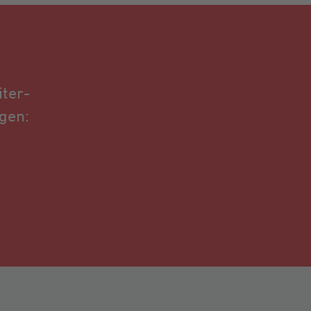
ter­
gen: